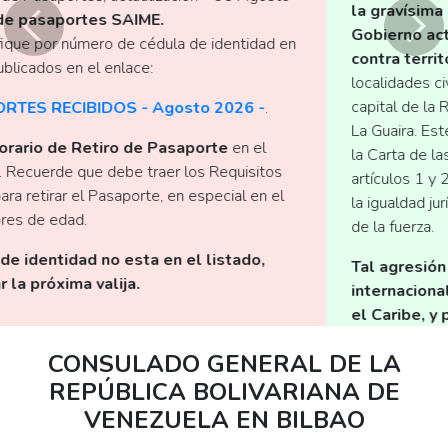
la gravísima agresión militar perpetrada por el
Gobierno actual de los Estados Unidosde América
Previo
Sigu
contra territorio y población venezolanos
en las
localidades civiles y militares de la ciudad de Caracas,
capital de la República, y los estados Miranda, Aragua y
La Guaira. Este acto constituye una violación flagrante de
la Carta de las Naciones Unidas, especialmente de sus
artículos 1 y 2, que consagran el respeto a la soberanía,
la igualdad jurídica de los Estados y la prohibición del uso
de la fuerza.
Tal agresión amenaza la paz y estabilidad
internacional, concretamente de América Latina y
el Caribe, y pone en grave riesgo la vida de
millones de personas.
CONSULADO GENERAL DE LA
REPÚBLICA BOLIVARIANA DE
VENEZUELA EN BILBAO